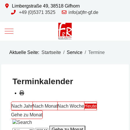
Limbergstraße 49, 38518 Gifhorn
+49 (0)5371 3525
info(at)frr-gf.de
Mobile Menu Toggle
Aktuelle Seite:
Startseite
Service
Termine
Terminkalender
Nach Jahr
Nach Monat
Nach Woche
Heute
Gehe zu Monat
Gehe zu Monat