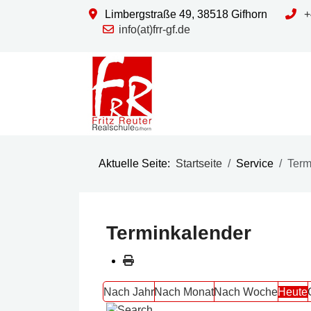
Limbergstraße 49, 38518 Gifhorn
+
info(at)frr-gf.de
Aktuelle Seite:
Startseite
Service
Term
Terminkalender
Nach Jahr
Nach Monat
Nach Woche
Heute