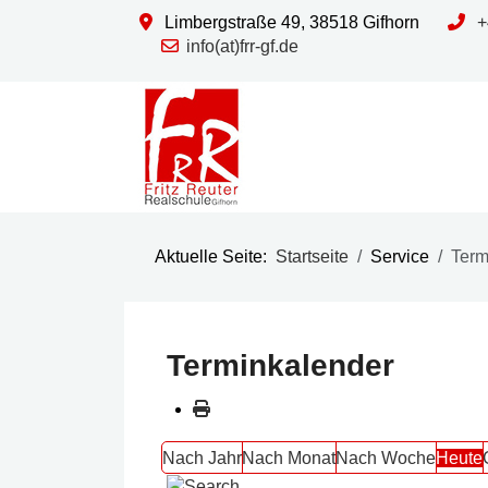
Limbergstraße 49, 38518 Gifhorn
+
info(at)frr-gf.de
Aktuelle Seite:
Startseite
Service
Term
Terminkalender
Nach Jahr
Nach Monat
Nach Woche
Heute