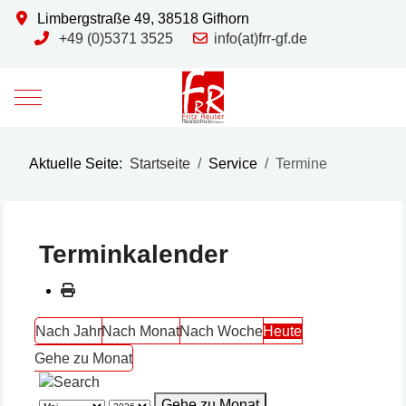
Limbergstraße 49, 38518 Gifhorn
+49 (0)5371 3525
info(at)frr-gf.de
Mobile Menu Toggle
Aktuelle Seite:
Startseite
Service
Termine
Terminkalender
Nach Jahr
Nach Monat
Nach Woche
Heute
Gehe zu Monat
Gehe zu Monat