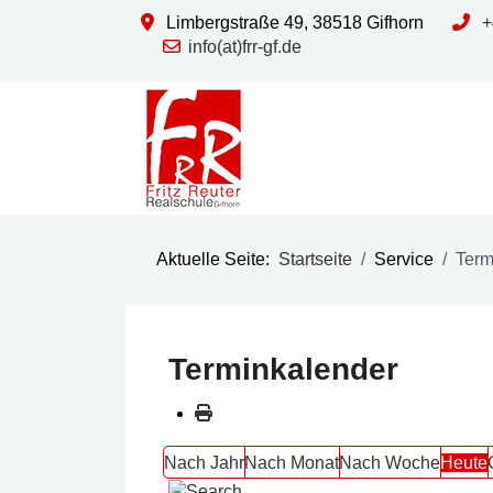
Limbergstraße 49, 38518 Gifhorn
+
info(at)frr-gf.de
Aktuelle Seite:
Startseite
Service
Term
Terminkalender
Nach Jahr
Nach Monat
Nach Woche
Heute