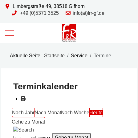
Limbergstraße 49, 38518 Gifhorn
+49 (0)5371 3525
info(at)frr-gf.de
Mobile Menu Toggle
Aktuelle Seite:
Startseite
Service
Termine
Terminkalender
Nach Jahr
Nach Monat
Nach Woche
Heute
Gehe zu Monat
Gehe zu Monat