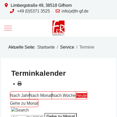
Limbergstraße 49, 38518 Gifhorn
+49 (0)5371 3525
info(at)frr-gf.de
Mobile Menu Toggle
Aktuelle Seite:
Startseite
Service
Termine
Terminkalender
Nach Jahr
Nach Monat
Nach Woche
Heute
Gehe zu Monat
Gehe zu Monat