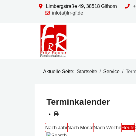
Limbergstraße 49, 38518 Gifhorn
+
info(at)frr-gf.de
Aktuelle Seite:
Startseite
Service
Term
Terminkalender
Nach Jahr
Nach Monat
Nach Woche
Heute