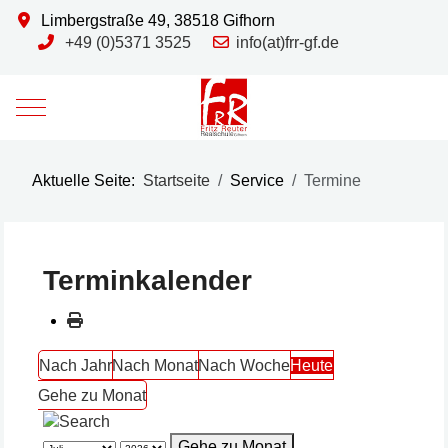
Limbergstraße 49, 38518 Gifhorn
+49 (0)5371 3525
info(at)frr-gf.de
Mobile Menu Toggle
Aktuelle Seite:
Startseite
Service
Termine
Terminkalender
Nach Jahr
Nach Monat
Nach Woche
Heute
Gehe zu Monat
Gehe zu Monat