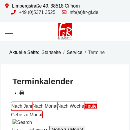
Limbergstraße 49, 38518 Gifhorn
+49 (0)5371 3525
info(at)frr-gf.de
Mobile Menu Toggle
Aktuelle Seite:
Startseite
Service
Termine
Terminkalender
Nach Jahr
Nach Monat
Nach Woche
Heute
Gehe zu Monat
Gehe zu Monat