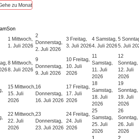
Gehe zu Monat
am
Son
2
1
Mittwoch,
3
Freitag,
4
Samstag,
5
Sonnta
Donnerstag,
1. Juli 2026
3. Juli 2026
4. Juli 2026
5. Juli 2
2. Juli 2026
11
12
9
10
Freitag,
ag,
8
Mittwoch,
Samstag,
Sonntag,
Donnerstag,
10. Juli
2026
8. Juli 2026
11. Juli
12. Juli
9. Juli 2026
2026
2026
2026
18
19
15
Mittwoch,
16
17
Freitag,
g,
Samstag,
Sonntag,
15. Juli
Donnerstag,
17. Juli
18. Juli
19. Juli
2026
16. Juli 2026
2026
2026
2026
25
26
22
Mittwoch,
23
24
Freitag,
g,
Samstag,
Sonntag,
22. Juli
Donnerstag,
24. Juli
25. Juli
26. Juli
2026
23. Juli 2026
2026
2026
2026
1
2