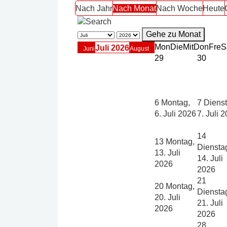
Nach Jahr
Nach Monat
Nach Woche
Heute
Gehe zu Monat
Mon
Die
Mit
Don
Fre
S
Juli 2026
Juni
August
29
30
6
Montag,
7
Dienst
6. Juli 2026
7. Juli 
14
13
Montag,
Diensta
13. Juli
14. Juli
2026
2026
21
20
Montag,
Diensta
20. Juli
21. Juli
2026
2026
28