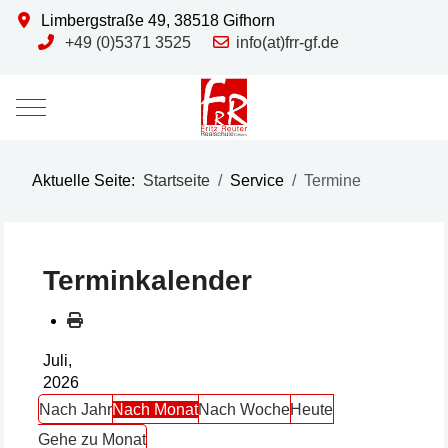
Limbergstraße 49, 38518 Gifhorn
+49 (0)5371 3525
info(at)frr-gf.de
Mobile Menu Toggle
Aktuelle Seite:
Startseite
Service
Termine
Terminkalender
Juli,
2026
Nach Jahr
Nach Monat
Nach Woche
Heute
Gehe zu Monat