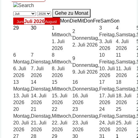
Gehe zu Monat
Mon
Die
Mit
Don
Fre
Sam
Son
Juli 2026
Juni
August
29
30
1
3
4
2
Mittwoch,
Freitag,
Samstag,
Donnerstag,
1. Juli
3. Juli
4. Juli
2. Juli 2026
2026
2026
2026
6
7
8
10
11
9
Montag,
Dienstag,
Mittwoch,
Freitag,
Samstag,
Donnerstag,
6. Juli
7. Juli
8. Juli
10. Juli
11. Juli
9. Juli 2026
2026
2026
2026
2026
2026
13
14
15
16
17
18
Montag,
Dienstag,
Mittwoch,
Donnerstag,
Freitag,
Samstag,
13. Juli
14. Juli
15. Juli
16. Juli
17. Juli
18. Juli
2026
2026
2026
2026
2026
2026
20
21
22
23
24
25
Montag,
Dienstag,
Mittwoch,
Donnerstag,
Freitag,
Samstag,
20. Juli
21. Juli
22. Juli
23. Juli
24. Juli
25. Juli
2026
2026
2026
2026
2026
2026
27
28
29
30
31
1