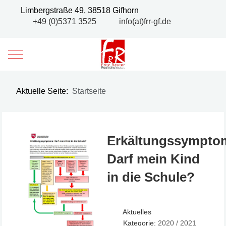
Limbergstraße 49, 38518 Gifhorn
+49 (0)5371 3525
info(at)frr-gf.de
Mobile Menu Toggle
Aktuelle Seite:
Startseite
Erkältungssympto
Darf mein Kind
in die Schule?
Aktuelles
Kategorie:
2020 / 2021