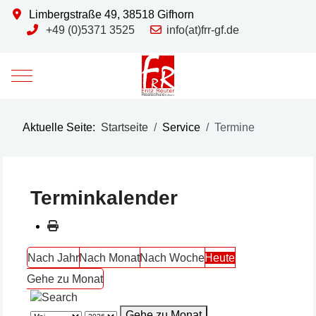
Limbergstraße 49, 38518 Gifhorn
+49 (0)5371 3525
info(at)frr-gf.de
Mobile Menu Toggle
Aktuelle Seite:
Startseite
Service
Termine
Terminkalender
Nach Jahr
Nach Monat
Nach Woche
Heute
Gehe zu Monat
Gehe zu Monat