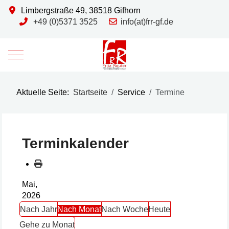
Limbergstraße 49, 38518 Gifhorn
+49 (0)5371 3525
info(at)frr-gf.de
Mobile Menu Toggle
Aktuelle Seite:
Startseite
Service
Termine
Terminkalender
Mai,
2026
Nach Jahr
Nach Monat
Nach Woche
Heute
Gehe zu Monat