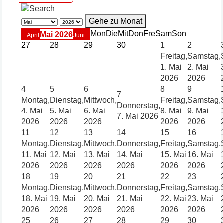
Gehe zu Monat
Mon
Die
Mit
Don
Fre
Sam
Son
Mai 2026
April
Juni
27
28
29
30
1
2
Freitag,
Samstag,
1. Mai
2. Mai
2026
2026
4
5
6
8
9
7
Montag,
Dienstag,
Mittwoch,
Freitag,
Samstag,
Donnerstag,
4. Mai
5. Mai
6. Mai
8. Mai
9. Mai
7. Mai 2026
2026
2026
2026
2026
2026
11
12
13
14
15
16
Montag,
Dienstag,
Mittwoch,
Donnerstag,
Freitag,
Samstag,
11. Mai
12. Mai
13. Mai
14. Mai
15. Mai
16. Mai
2026
2026
2026
2026
2026
2026
18
19
20
21
22
23
Montag,
Dienstag,
Mittwoch,
Donnerstag,
Freitag,
Samstag,
18. Mai
19. Mai
20. Mai
21. Mai
22. Mai
23. Mai
2026
2026
2026
2026
2026
2026
25
26
27
28
29
30