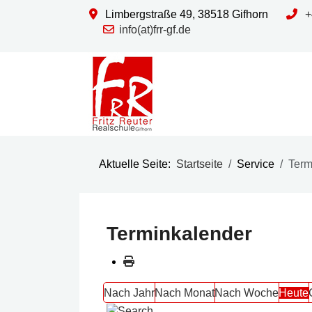
Limbergstraße 49, 38518 Gifhorn
+
info(at)frr-gf.de
Aktuelle Seite:
Startseite
Service
Term
Terminkalender
Nach Jahr
Nach Monat
Nach Woche
Heute